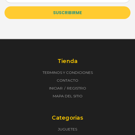
correo
electrónico
Tienda
TERMINOS Y CONDICIONES
CONTACTO
INICIAR
REGISTRO
MAPA DEL SITIO
Categorias
JUGUETES