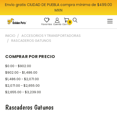
Envío gratis CIUDAD DE PUEBLA compra mínima de $499.00
MXN
0
Favoritos
Cuenta
Carrito
INICIO
ACCESORIOS Y TRANSPORTADORAS
RASCADEROS GATUNOS
COMPRAR POR PRECIO
$0.00 - $902.00
$902.00 - $1,486.00
$1,486.00 - $2,071.00
$2,071.00 - $2,655.00
$2,655.00 - $3,239.00
Rascaderos Gatunos