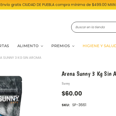
Envío gratis CIUDAD DE PUEBLA compra mínima de $499.00 MXN
Buscar
RTAS
ALIMENTO
PREMIOS
HIGIENE Y SALU
A SUNNY 3 KG SIN AROMA
Arena Sunny 3 Kg Sin 
Sunny
$60.00
SP-3661
SKU:
Disponibles: