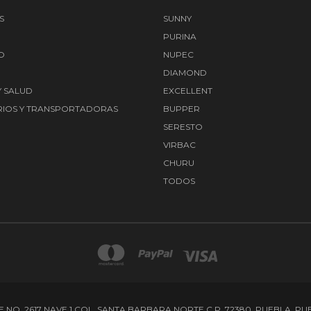
S
SUNNY
PURINA
O
NUPEC
DIAMOND
Y SALUD
EXCELLENT
IOS Y TRANSPORTADORAS
BUPPER
SERESTO
VIRBAC
CHURU
TODOS
E NO. 2617 NAVE 1 COL. SANTA BARBARA NORTE C.P. 72380, PUEBLA, P