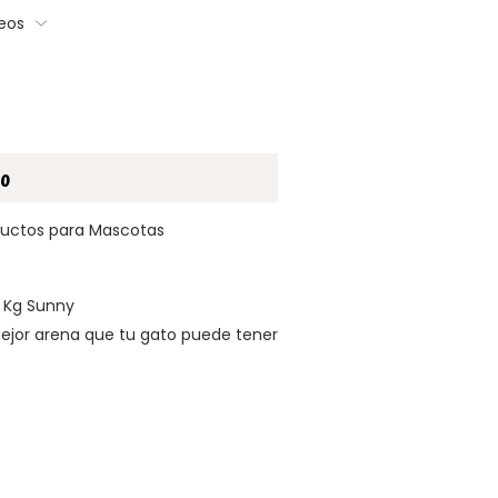
seos
to
ductos para Mascotas
 Kg Sunny
 mejor arena que tu gato puede tener