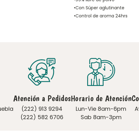
•Con Súper aglutinante
•Control de aroma 24hrs
Atención a Pedidos
Horario de Atención
Co
uebla
(222) 913 9294
Lun-Vie 8am-6pm
A
(222) 582 6706
Sab 8am-3pm