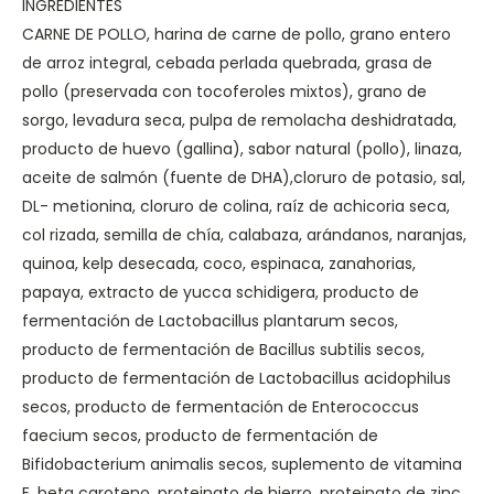
INGREDIENTES
CARNE DE POLLO, harina de carne de pollo, grano entero
de arroz integral, cebada perlada quebrada, grasa de
pollo (preservada con tocoferoles mixtos), grano de
sorgo, levadura seca, pulpa de remolacha deshidratada,
producto de huevo (gallina), sabor natural (pollo), linaza,
aceite de salmón (fuente de DHA),cloruro de potasio, sal,
DL- metionina, cloruro de colina, raíz de achicoria seca,
col rizada, semilla de chía, calabaza, arándanos, naranjas,
quinoa, kelp desecada, coco, espinaca, zanahorias,
papaya, extracto de yucca schidigera, producto de
fermentación de Lactobacillus plantarum secos,
producto de fermentación de Bacillus subtilis secos,
producto de fermentación de Lactobacillus acidophilus
secos, producto de fermentación de Enterococcus
faecium secos, producto de fermentación de
Bifidobacterium animalis secos, suplemento de vitamina
E, beta caroteno, proteinato de hierro, proteinato de zinc,