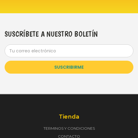
SUSCRÍBETE A NUESTRO BOLETÍN
Dirección
de
correo
electrónico
Tienda
TERMINOS Y CONDICIONES
CONTACTO