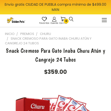
Envío gratis CIUDAD DE PUEBLA compra mínima de $499.00
MXN
0
Favoritos
Cuenta
Carrito
INICIO
PREMIOS
CHURU
SNACK CREMOSO PARA GATO INABA CHURU ATÚN Y
CANGREJO 24 TUBOS
Snack Cremoso Para Gato Inaba Churu Atún y
Cangrejo 24 Tubos
$359.00