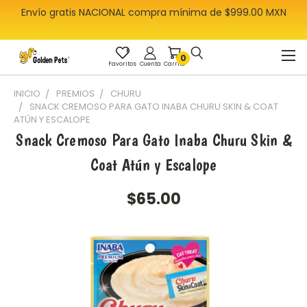
Envío gratis NACIONAL compra mínima de $999.00 MXN
E
0
Favoritos
Cuenta
Carrito
INICIO
PREMIOS
CHURU
SNACK CREMOSO PARA GATO INABA CHURU SKIN & COAT
ATÚN Y ESCALOPE
Snack Cremoso Para Gato Inaba Churu Skin &
Coat Atún y Escalope
$65.00