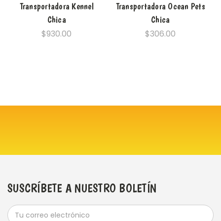
Transportadora Kennel
Transportadora Ocean Pets
Chica
Chica
$930.00
$306.00
SUSCRÍBETE A NUESTRO BOLETÍN
Dirección
de