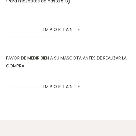
•Para mascotas de hasta 5 Kg.
============= I M P O R T A N T E
====================
FAVOR DE MEDIR BIEN A SU MASCOTA ANTES DE REALIZAR LA
COMPRA .
============= I M P O R T A N T E
====================