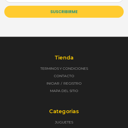
correo
electrónico
Tienda
TERMINOS Y CONDICIONES
CONTACTO
INICIAR
REGISTRO
MAPA DEL SITIO
Categorias
JUGUETES